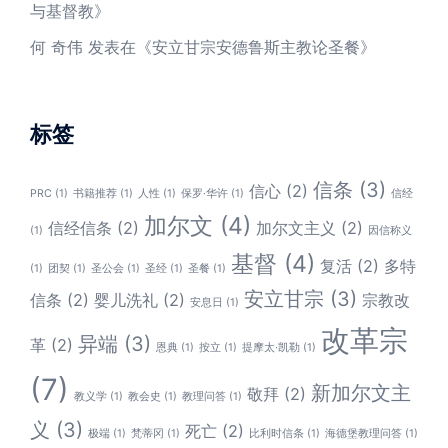
与基督教
》
何 奇伟
发表在《
安立甘宗安德鲁斯主教论圣餐
》
标签
信条
(3)
信心
(2)
PRC
(1)
书籍推荐
(1)
人性
(1)
保罗·华许
(1)
信经
加尔文
(4)
信经信条
(2)
加尔文主义
(2)
(1)
因信称义
基督
(4)
复活
(2)
多特
(1)
团契
(1)
圣公会
(1)
圣经
(1)
圣餐
(1)
安立甘宗
(3)
信条
(2)
婴儿洗礼
(2)
宗教改
安息日
(1)
改革宗
异端
(3)
革
(2)
恩典
(1)
按立
(1)
提摩太·凯勒
(1)
(7)
新加尔文主
敬拜
(2)
教义学
(1)
教会史
(1)
教理问答
(1)
义
(3)
死亡
(2)
极端
(1)
梵蒂冈
(1)
比利时信条
(1)
海德堡教理问答
(1)