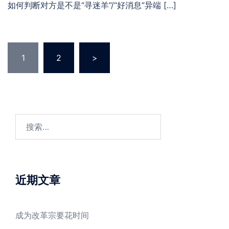
如何判断对方是不是“寻迷羊”/“好消息”异端 […]
文
1
2
>
章
分
页
搜
索：
近期文章
成为改革宗要花时间