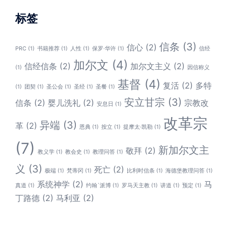
标签
信条
(3)
信心
(2)
PRC
(1)
书籍推荐
(1)
人性
(1)
保罗·华许
(1)
信经
加尔文
(4)
信经信条
(2)
加尔文主义
(2)
(1)
因信称义
基督
(4)
复活
(2)
多特
(1)
团契
(1)
圣公会
(1)
圣经
(1)
圣餐
(1)
安立甘宗
(3)
信条
(2)
婴儿洗礼
(2)
宗教改
安息日
(1)
改革宗
异端
(3)
革
(2)
恩典
(1)
按立
(1)
提摩太·凯勒
(1)
(7)
新加尔文主
敬拜
(2)
教义学
(1)
教会史
(1)
教理问答
(1)
义
(3)
死亡
(2)
极端
(1)
梵蒂冈
(1)
比利时信条
(1)
海德堡教理问答
(1)
系统神学
(2)
马
真道
(1)
约翰`派博
(1)
罗马天主教
(1)
讲道
(1)
预定
(1)
丁路德
(2)
马利亚
(2)