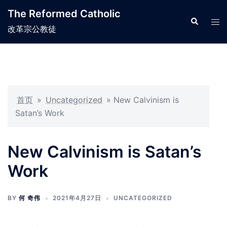
Skip
The Reformed Catholic
to
Search
Tog
改革宗公教徒
content
men
首页
»
Uncategorized
»
New Calvinism is
Satan’s Work
New Calvinism is Satan’s
Work
BY
何 奇伟
2021年4月27日
UNCATEGORIZED