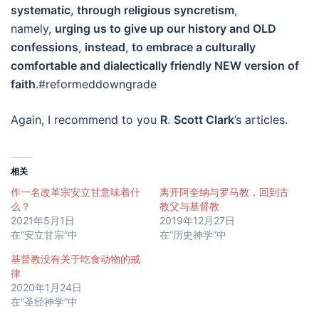
systematic
,
through religious syncretism
,
namely,
urging
us
to give up
our history and OLD
confessions
,
instead
,
to embrace a culturally
comfortable and dialectically friendly NEW version of
faith
.#reformeddowngrade
Again, I recommend to you
R
.
Scott Clark
’s articles.
相关
作一名改革宗安立甘意味着什
离开阿奎纳与罗马教，回到古
么？
教父与基督教
2021年5月1日
2019年12月27日
在“安立甘宗”中
在“历史神学”中
基督教没有关于吃食动物的戒
律
2020年1月24日
在“圣经神学”中