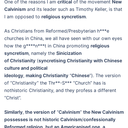
One of the reasons I am
critical
of the movement
New
Calvinism
and its leader such as Timothy Keller, is that
I am opposed to
religious syncretism
.
As Christians from Reformed/Presbyterian h***e
churches in China, we all have seen with our own eyes
how the g****n***t in China promoting
religious
syncretism
, namely the
Sinicization
of
Christianity
(
syncretising
Christianity
with Chinese
culture and political
ideology
,
making
Christianity
“
Chinese
”). The version
of “Christianity” the Thr**-S*** “Church” has is
nothistoric Christianity, and they profess a different
“Christ”.
Similarly
,
the version of
“
Calvinism
”
the New Calvinism
possesses is not
historic Calvinism
/
confessionally
Reformed religion
,
but an Americanised one
,
a