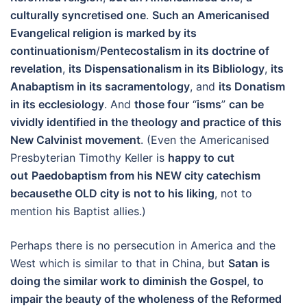
culturally syncretised one
.
Such an Americanised
Evangelical religion is marked by its
continuationism
/
Pentecostalism in its doctrine of
revelation
,
its Dispensationalism in its Bibliology
,
its
Anabaptism in its sacramentology
, and
its Donatism
in its ecclesiology
. And
those four
“
isms
”
can be
vividly identified in the theology and practice of this
New Calvinist movement
. (Even the Americanised
Presbyterian Timothy Keller is
happy to cut
out
Paedobaptism
from his NEW city catechism
because
the OLD city
is not to his liking
, not to
mention his Baptist allies.)
Perhaps there is no persecution in America and the
West which is similar to that in China, but
Satan is
doing the similar work to diminish
the Gospel
,
to
impair
the beauty of the wholeness of the Reformed