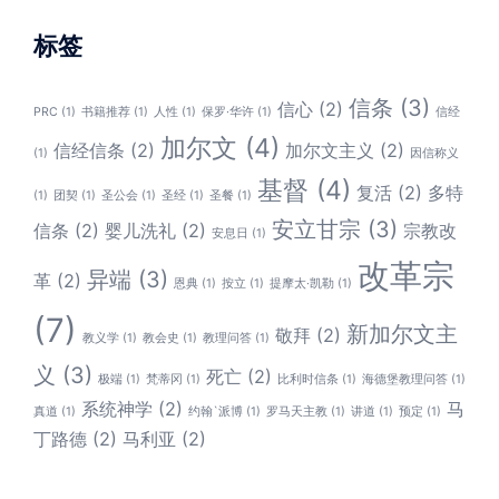
标签
信条
(3)
信心
(2)
PRC
(1)
书籍推荐
(1)
人性
(1)
保罗·华许
(1)
信经
加尔文
(4)
信经信条
(2)
加尔文主义
(2)
(1)
因信称义
基督
(4)
复活
(2)
多特
(1)
团契
(1)
圣公会
(1)
圣经
(1)
圣餐
(1)
安立甘宗
(3)
信条
(2)
婴儿洗礼
(2)
宗教改
安息日
(1)
改革宗
异端
(3)
革
(2)
恩典
(1)
按立
(1)
提摩太·凯勒
(1)
(7)
新加尔文主
敬拜
(2)
教义学
(1)
教会史
(1)
教理问答
(1)
义
(3)
死亡
(2)
极端
(1)
梵蒂冈
(1)
比利时信条
(1)
海德堡教理问答
(1)
系统神学
(2)
马
真道
(1)
约翰`派博
(1)
罗马天主教
(1)
讲道
(1)
预定
(1)
丁路德
(2)
马利亚
(2)