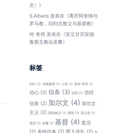
文）
》
S.Albans
发表在《
离开阿奎纳与
罗马教，回到古教父与基督教
》
何 奇伟
发表在《
安立甘宗安德
鲁斯主教论圣餐
》
标签
PRC
(1)
书籍推荐
(1)
人性
(1)
保罗·华许
(1)
信条
(3)
信心
(2)
信经
信经
(1)
加尔文
(4)
信条
(2)
加尔文
主义
(2)
因信称义
(1)
团契
(1)
圣公会
(1)
基督
(4)
复活
圣经
(1)
圣餐
(1)
(2)
多特信条
(2)
婴儿洗礼
(2)
安