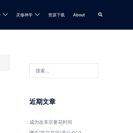
Search
学
灵修神学
资源下载
About
搜
索：
近期文章
成为改革宗要花时间
哪个“安立甘宗/圣公会”？