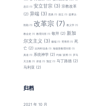
安立甘宗
(3)
宗教改革
息日
(1)
异端
(3)
(2)
恩典
(1)
按立
(1)
提摩太·
改革宗
(7)
凯勒
(1)
教义学
(1)
新加
敬拜
(2)
教会史
(1)
教理问答
(1)
尔文主义
(3)
死
极端
(1)
梵蒂冈
(1)
亡
(2)
比利时信条
(1)
海德堡教理问答
(1)
系统神学
(2)
真道
(1)
约翰`派博
(1)
罗马
马丁路德
(2)
天主教
(1)
讲道
(1)
预定
(1)
马利亚
(2)
归档
2021 年 10 月