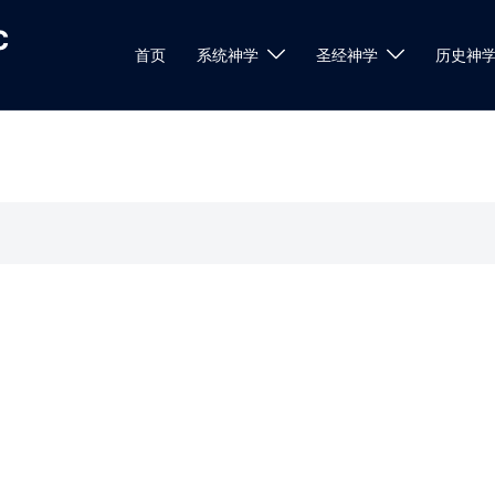
c
首页
系统神学
圣经神学
历史神