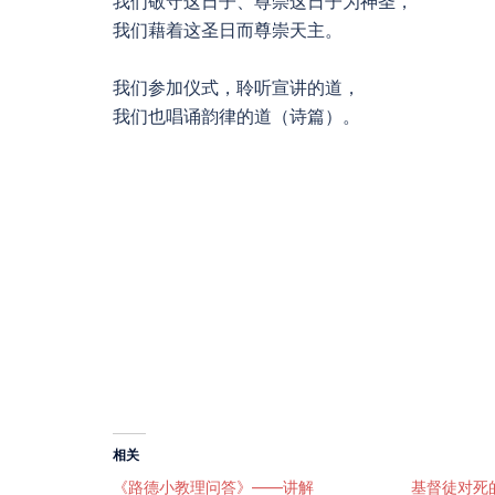
我们敬守这日子、尊崇这日子为神圣，
我们藉着这圣日而尊崇天主。
我们参加仪式，聆听宣讲的道，
我们也唱诵韵律的道（诗篇）。
相关
《路德小教理问答》——讲解
基督徒对死