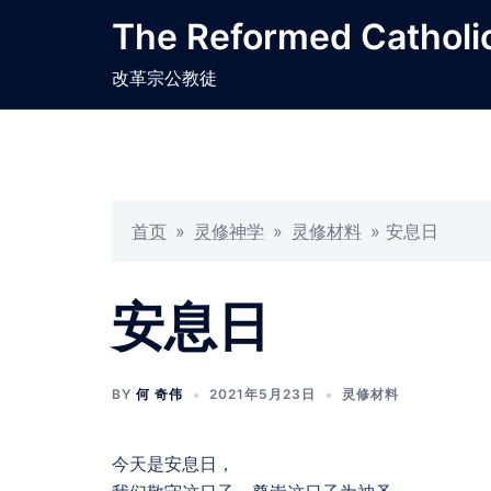
Skip
The Reformed Catholi
to
content
改革宗公教徒
首页
»
灵修神学
»
灵修材料
»
安息日
安息日
BY
何 奇伟
2021年5月23日
灵修材料
今天是安息日，