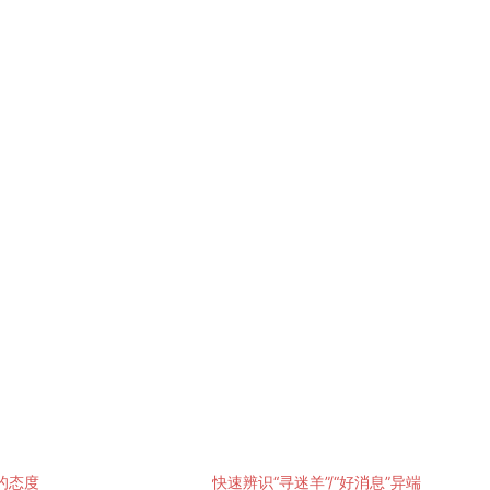
的态度
快速辨识“寻迷羊”/“好消息”异端