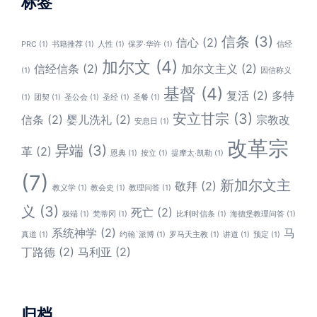
标签
信条
(3)
信心
(2)
PRC
(1)
书籍推荐
(1)
人性
(1)
保罗·华许
(1)
信经
加尔文
(4)
信经信条
(2)
加尔文主义
(2)
(1)
因信称义
基督
(4)
复活
(2)
多特
(1)
团契
(1)
圣公会
(1)
圣经
(1)
圣餐
(1)
安立甘宗
(3)
信条
(2)
婴儿洗礼
(2)
宗教改
安息日
(1)
改革宗
异端
(3)
革
(2)
恩典
(1)
按立
(1)
提摩太·凯勒
(1)
(7)
新加尔文主
敬拜
(2)
教义学
(1)
教会史
(1)
教理问答
(1)
义
(3)
死亡
(2)
极端
(1)
梵蒂冈
(1)
比利时信条
(1)
海德堡教理问答
(1)
系统神学
(2)
马
真道
(1)
约翰`派博
(1)
罗马天主教
(1)
讲道
(1)
预定
(1)
丁路德
(2)
马利亚
(2)
归档