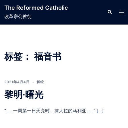
Skip
The Reformed Catholic
to
Search
Tog
改革宗公教徒
content
men
标签：
福音书
2021年4月4日
解经
黎明·曙光
“……一周第一日天亮时，抹大拉的马利亚……” […]