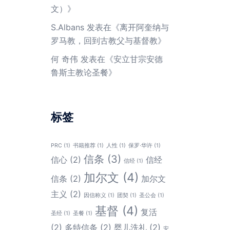
文）
》
S.Albans
发表在《
离开阿奎纳与
罗马教，回到古教父与基督教
》
何 奇伟
发表在《
安立甘宗安德
鲁斯主教论圣餐
》
标签
PRC
(1)
书籍推荐
(1)
人性
(1)
保罗·华许
(1)
信条
(3)
信心
(2)
信经
信经
(1)
加尔文
(4)
信条
(2)
加尔文
主义
(2)
因信称义
(1)
团契
(1)
圣公会
(1)
基督
(4)
复活
圣经
(1)
圣餐
(1)
(2)
多特信条
(2)
婴儿洗礼
(2)
安