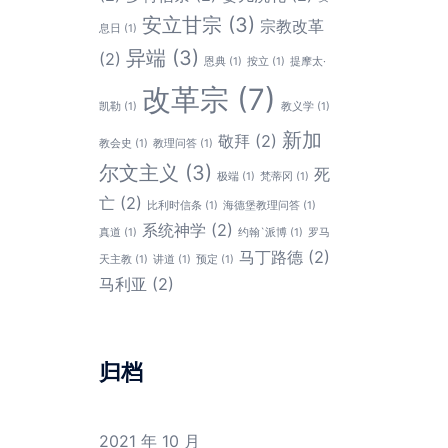
安立甘宗
(3)
宗教改革
息日
(1)
异端
(3)
(2)
恩典
(1)
按立
(1)
提摩太·
改革宗
(7)
凯勒
(1)
教义学
(1)
新加
敬拜
(2)
教会史
(1)
教理问答
(1)
尔文主义
(3)
死
极端
(1)
梵蒂冈
(1)
亡
(2)
比利时信条
(1)
海德堡教理问答
(1)
系统神学
(2)
真道
(1)
约翰`派博
(1)
罗马
马丁路德
(2)
天主教
(1)
讲道
(1)
预定
(1)
马利亚
(2)
归档
2021 年 10 月