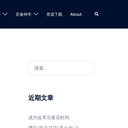
Search
学
灵修神学
资源下载
About
搜
索：
近期文章
成为改革宗要花时间
哪个“安立甘宗/圣公会”？