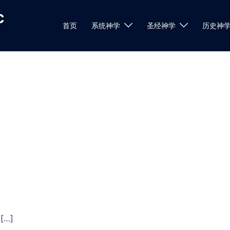
c
首页
系统神学
圣经神学
历史神
…]